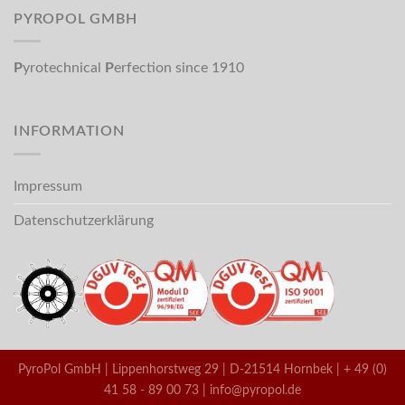
PYROPOL GMBH
P
yrotechnical
P
erfection since 1910
INFORMATION
Impressum
Datenschutzerklärung
PyroPol GmbH | Lippenhorstweg 29 | D-21514 Hornbek | + 49 (0)
41 58 - 89 00 73 | info@pyropol.de